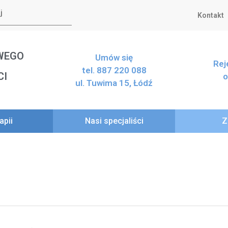
Kontakt
WEGO
Umów się
Rej
tel. 887 220 088
CI
o
ul. Tuwima 15, Łódź
apii
Nasi specjaliści
Z