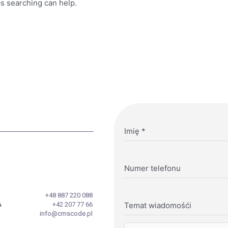
ps searching can help.
Imię
*
Numer telefonu
+48 887 220 088
A
+42 207 77 66
Temat wiadomośći
info@cmscode.pl