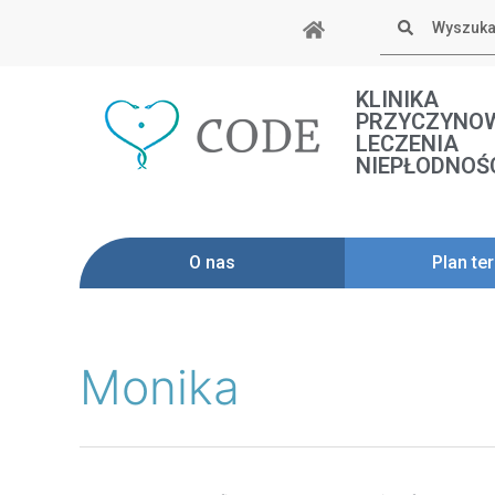
Skip
Szukaj
to
content
KLINIKA
PRZYCZYNO
LECZENIA
NIEPŁODNOŚ
O nas
Plan ter
Search
Monika
for: