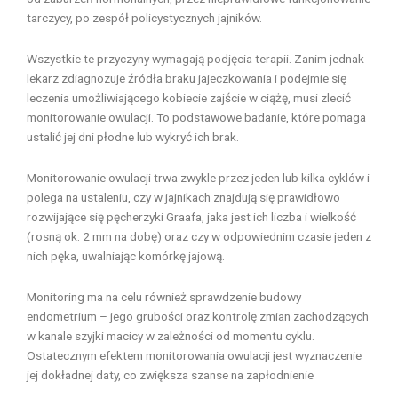
tarczycy, po zespół policystycznych jajników.
Wszystkie te przyczyny wymagają podjęcia terapii. Zanim jednak
lekarz zdiagnozuje źródła braku jajeczkowania i podejmie się
leczenia umożliwiającego kobiecie zajście w ciążę, musi zlecić
monitorowanie owulacji. To podstawowe badanie, które pomaga
ustalić jej dni płodne lub wykryć ich brak.
Monitorowanie owulacji trwa zwykle przez jeden lub kilka cyklów i
polega na ustaleniu, czy w jajnikach znajdują się prawidłowo
rozwijające się pęcherzyki Graafa, jaka jest ich liczba i wielkość
(rosną ok. 2 mm na dobę) oraz czy w odpowiednim czasie jeden z
nich pęka, uwalniając komórkę jajową.
Monitoring ma na celu również sprawdzenie budowy
endometrium – jego grubości oraz kontrolę zmian zachodzących
w kanale szyjki macicy w zależności od momentu cyklu.
Ostatecznym efektem monitorowania owulacji jest wyznaczenie
jej dokładnej daty, co zwiększa szanse na zapłodnienie