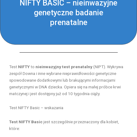
NIFTY BASIC – nieinwazyjne
genetyczne badanie
prenatalne
Test
NIFTY
to
nieinwazyjny
test
prenatalny
(NIPT). Wykrywa
zespół Downa i inne wybrane nieprawidłowości genetyczne
spowodowane dodatkowymi lub brakującymi informacjami
genetycznymi w DNA dziecka. Opiera się na małej próbce krwi
matczynej i jest dostępny już od 10 tygodnia ciąży.
Test NIFTY Basic – wskazania
Test NIFTY Basic
jest szczególnie przeznaczony dla kobiet,
które: