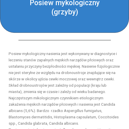
Posiew mykologiczny
(grzyby)
Posiew mykologiczny nasienia jest wykonywany w diagnostyce i
leczeniu stanów zapalnych męskich narządów płciowych oraz
ustalaniu przyczyny bezpłodności męskiej. Nasienie fizjologicznie
nie jest sterylne ze względu na drobnoustroje znajdujące się na
skórze w okolicy ujścia cewki moczowej oraz wewnątrz cewki.
Skład drobnoustrojów jest zależny od populacji (kraju lub
miasta), zmienia się w czasie i zależy od wieku badanego.
Najczęstszym mikologicznym czynnikiem etiologicznym
zakażenia męskich narządów płciowych i nasienia jest Candida
albicans (5,6%). Bardzo rzadko Aspergillus fumigatus,
Blastomyces dermatitidis, Histoplasma capsulatum, Coccitoides
spp., Candida glabrata, Candida albicans.