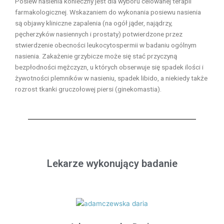
Posiew nasienia konieczny jest dla wyboru celowanej terapii
farmakologicznej. Wskazaniem do wykonania posiewu nasienia
są objawy kliniczne zapalenia (na ogół jąder, najądrzy,
pęcherzyków nasiennych i prostaty) potwierdzone przez
stwierdzenie obecności leukocytospermii w badaniu ogólnym
nasienia. Zakażenie grzybicze może się stać przyczyną
bezpłodności mężczyzn, u których obserwuje się spadek ilości i
żywotności plemników w nasieniu, spadek libido, a niekiedy także
rozrost tkanki gruczołowej piersi (ginekomastia).
Lekarze wykonujący badanie