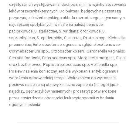
częstości ich występowania dochodzi m.in. w wyniku stosowania
leków przeciwbakteryjnych. Do bakterii będących najczęstszą
przyczyną zakażeń męskiego układu rozrodczego, a tym samym
najczęściej spotykanych w nasieniu należą tlenowce:
paciorkowce: S. agalactiae, S. viridians; gronkowce: S.
saprophyticus, S. epidermidis, S. aureus;, Proteus spp. Klebsiella
pneumoniae, Enterobacter aerogenes; względne beztlenowce:
Corynebacterium spp., Citrobacter koseri, Gardnerella vaginalis;
Serratia fonticola, Enterococcus spp; Morganella morganii, E. coli
oraz beztlenowce: Peptostreptococcus spp; Veillonella spp.
Posiew nasienia konieczny jest dla wykonania antybiogramu i
wdrożenia odpowiedniej terapii. Wskazaniem do wykonania
posiewu nasienia są objawy kliniczne zapalenia (na ogół jąder,
najądrzy, pęcherzyków nasiennych i prostaty) potwierdzone
przez stwierdzenie obecności leukocytospermii w badaniu
ogólnym nasienia.