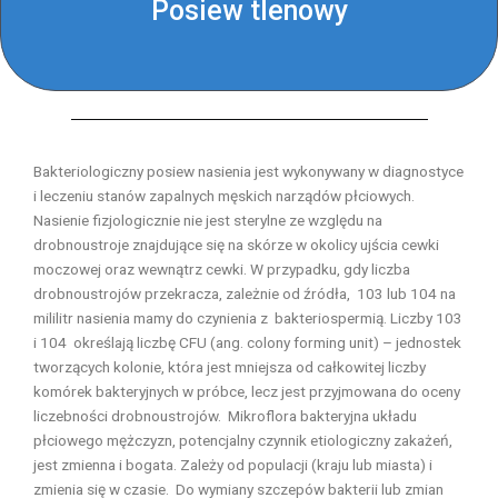
Posiew tlenowy
Bakteriologiczny posiew nasienia jest wykonywany w diagnostyce
i leczeniu stanów zapalnych męskich narządów płciowych.
Nasienie fizjologicznie nie jest sterylne ze względu na
drobnoustroje znajdujące się na skórze w okolicy ujścia cewki
moczowej oraz wewnątrz cewki. W przypadku, gdy liczba
drobnoustrojów przekracza, zależnie od źródła, 103 lub 104 na
mililitr nasienia mamy do czynienia z bakteriospermią. Liczby 103
i 104 określają liczbę CFU (ang. colony forming unit) – jednostek
tworzących kolonie, która jest mniejsza od całkowitej liczby
komórek bakteryjnych w próbce, lecz jest przyjmowana do oceny
liczebności drobnoustrojów. Mikroflora bakteryjna układu
płciowego mężczyzn, potencjalny czynnik etiologiczny zakażeń,
jest zmienna i bogata. Zależy od populacji (kraju lub miasta) i
zmienia się w czasie. Do wymiany szczepów bakterii lub zmian