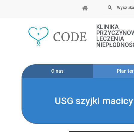
Skip
Szukaj
to
content
KLINIKA
PRZYCZYNO
LECZENIA
NIEPŁODNOŚ
O nas
Plan ter
USG szyjki macicy