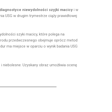
agnostyce niewydolności szyjki macicy
i w
ia USG w drugim trymestrze ciąży prawidłowej
ydolności szyki macicy, które polega na
 porodu przedwczesnego obejmuje oprócz metod
cedur ma miejsce w oparciu o wynik badania USG
 i niebolesne. Uzyskany obraz umożliwia ocenę