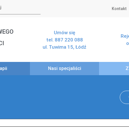
Kontakt
WEGO
Umów się
Rej
tel. 887 220 088
CI
o
ul. Tuwima 15, Łódź
apii
Nasi specjaliści
Z