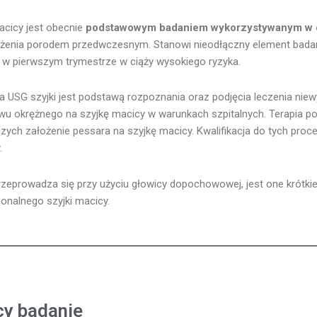
acicy jest obecnie
podstawowym badaniem wykorzystywanym w di
żenia porodem przedwczesnym. Stanowi nieodłączny element badan
 w pierwszym trymestrze w ciąży wysokiego ryzyka.
a USG szyjki jest podstawą rozpoznania oraz podjęcia leczenia niew
wu okrężnego na szyjkę macicy w warunkach szpitalnych. Terapia
zych założenie pessara na szyjkę macicy. Kwalifikacja do tych pro
.
rzeprowadza się przy użyciu głowicy dopochowowej, jest one krótkie
jonalnego szyjki macicy.
cy badanie