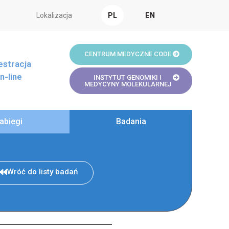
Lokalizacja
PL
EN
CENTRUM MEDYCZNE CODE
estracja
n-line
INSTYTUT GENOMIKI I
MEDYCYNY MOLEKULARNEJ
abiegi
Badania
Wróć do listy badań