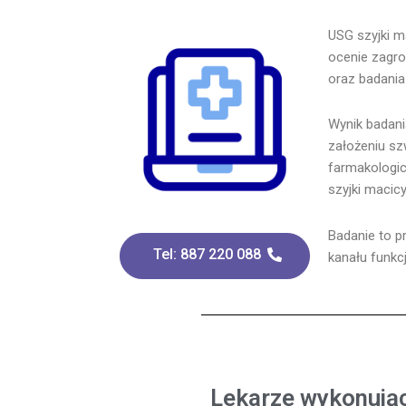
USG szyjki m
ocenie zagro
oraz badania
Wynik badani
założeniu sz
farmakologic
szyjki macicy
Badanie to p
Tel: 887 220 088
kanału funkc
Lekarze wykonują