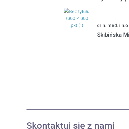
dr n. med. i n.o
Skibińska M
Skontaktuj się z nami