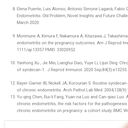
Elena Puente, Luis Alonso, Antonio Simone Laganà, Fabio 
Endometritis: Old Problem, Novel Insights and Future Challeng
March 2020
Morimune A, Kimura F, Nakamura A, Kitazawa J, Takashima A
endometritis on the pregnancy outcomes. Am J Reprod Immu
1111/aji.13357 PMID: 33020952.
Yanhong Xu , Jie Mei, Lianghui Diao, Yuye Li, Lijun Ding. Chr
of syndecan-1. J Reprod Immunol. 2020 Sep;84(3):e13255. 
Bayer-Garner IB, Nickell JA, Korourian S. Routine syndeca
of chronic endometritis. Arch Pathol Lab Med. 2004;128(9)
Yu-qing Chen, Rui-li Fang, Yuan-na Luo and Can-qiao Luo. A
chronic endometritis, the risk factors for the pathogenesis
chronic endometritis on pregnancy: a cohort study. BMC W