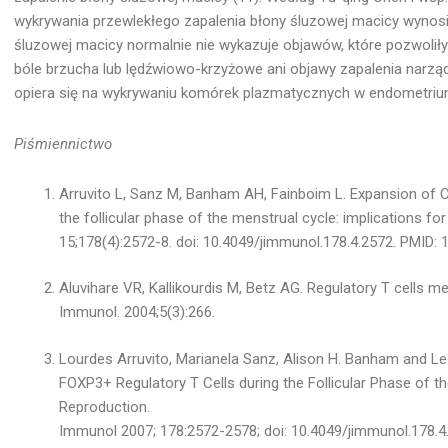
wykrywania przewlekłego zapalenia błony śluzowej macicy wynosi 
śluzowej macicy normalnie nie wykazuje objawów, które pozwoliły
bóle brzucha lub lędźwiowo-krzyżowe ani objawy zapalenia narzą
opiera się na wykrywaniu komórek plazmatycznych w endometriu
Piśmiennictwo
Arruvito L, Sanz M, Banham AH, Fainboim L. Expansion of
the follicular phase of the menstrual cycle: implications 
15;178(4):2572-8. doi: 10.4049/jimmunol.178.4.2572. PMID: 
Aluvihare VR, Kallikourdis M, Betz AG. Regulatory T cells m
Immunol. 2004;5(3):266.
Lourdes Arruvito, Marianela Sanz, Alison H. Banham and 
FOXP3+ Regulatory T Cells during the Follicular Phase of t
Reproduction.
Immunol 2007; 178:2572-2578; doi: 10.4049/jimmunol.178.4