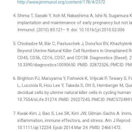
http://www.jimmunol.org/content/178/4/2572
Shima T, Sasaki Y, Itoh M, Nakashima A, Ishii N, Sugamura K,
implantation and maintenance of early pregnancy but not la
Immunol. (2010) 85:121– 9. doi: 10.1016/j.jri.2010.02.006
Chiokadze M, Bär C, Pastuschek J, Dons’koi BV, Khazhylenk
Beyond Uterine Natural Killer Cell Numbers in Unexplained
CD45, CD56, CD16, CD57, and CD138. Diagnostics (Basel). 20
10.3390/diagnostics10090650. PMID: 32872526; PMCID: P
Brighton PJ, Maruyama Y, Fishwick K, Vrljicak P, Tewary S, 
L, Lucciola R, Hou Lee Y, Takeda S, Ott S, Hemberger M, Q
decidual cells by uterine natural killer cells in cycling hum
10.7554/eLife.31274. PMID: 29227245; PMCID: PMC5724991
Kwak-Kim J, Bao S, Lee SK, Kim JW, Gilman-Sachs A. Immu
inflammation, immune effectors, and stress. Am J Reprod 
10.1111/aji.12234. Epub 2014 Mar 24. PMID: 24661472.