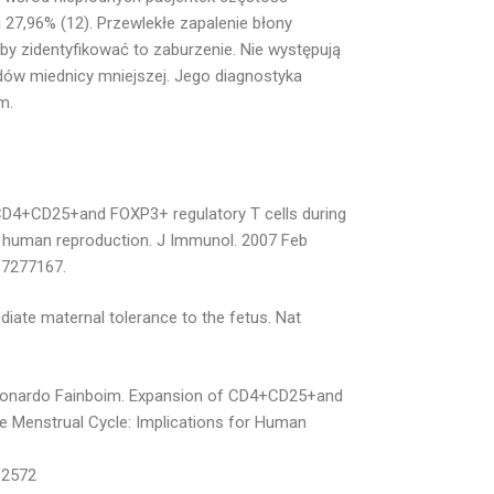
27,96% (12). Przewlekłe zapalenie błony
by zidentyfikować to zaburzenie. Nie występują
dów miednicy mniejszej. Jego diagnostyka
m.
 CD4+CD25+and FOXP3+ regulatory T cells during
for human reproduction. J Immunol. 2007 Feb
17277167.
ediate maternal tolerance to the fetus. Nat
Leonardo Fainboim. Expansion of CD4+CD25+and
he Menstrual Cycle: Implications for Human
.2572