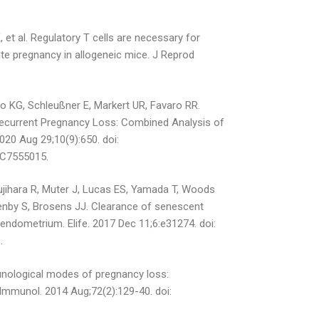
 et al. Regulatory T cells are necessary for
te pregnancy in allogeneic mice. J Reprod
o KG, Schleußner E, Markert UR, Favaro RR.
 Recurrent Pregnancy Loss: Combined Analysis of
20 Aug 29;10(9):650. doi:
MC7555015.
Fujihara R, Muter J, Lucas ES, Yamada T, Woods
uenby S, Brosens JJ. Clearance of senescent
an endometrium. Elife. 2017 Dec 11;6:e31274. doi:
.
nological modes of pregnancy loss:
Immunol. 2014 Aug;72(2):129-40. doi: