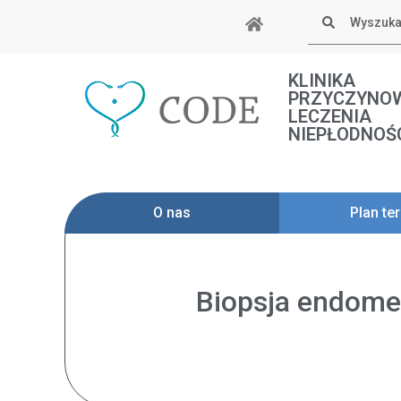
Skip
Szukaj
to
content
KLINIKA
PRZYCZYNO
LECZENIA
NIEPŁODNOŚ
O nas
Plan ter
Biopsja endome