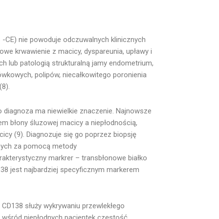
s -CE) nie powoduje odczuwalnych klinicznych
dłowe krwawienie z macicy, dyspareunia, upławy i
 lub patologią strukturalną jamy endometrium,
wkowych, polipów, niecałkowitego poronienia
8).
o diagnoza ma niewielkie znaczenie. Najnowsze
em błony śluzowej macicy a niepłodnością,
y (9). Diagnozuje się go poprzez biopsję
cznych za pomocą metody
rakterystyczny markrer – transbłonowe białko
138 jest najbardziej specyficznym markerem
 CD138 służy wykrywaniu przewlekłego
. wśród niepłodnych pacjentek częstość