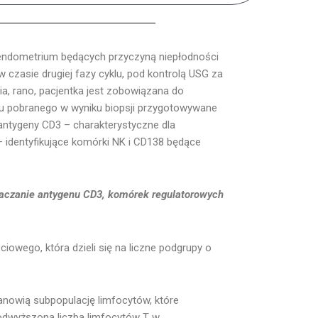
 endometrium będących przyczyną niepłodności
w czasie drugiej fazy cyklu, pod kontrolą USG za
ia, rano, pacjentka jest zobowiązana do
łu pobranego w wyniku biopsji przygotowywane
ntygeny CD3 – charakterystyczne dla
– identyfikujące komórki NK i CD138 będące
znaczanie antygenu CD3, komórek regulatorowych
owego, która dzieli się na liczne podgrupy o
anowią subpopulację limfocytów, które
dwyższona liczba limfocytów T w