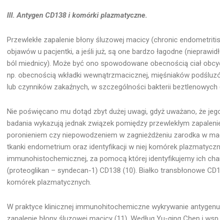
III. Antygen CD138 i komórki plazmatyczne.
Przewlekłe zapalenie błony śluzowej macicy (chronic endometriti
objawów u pacjentki, a jeśli już, są one bardzo łagodne (nieprawi
ból miednicy). Może być ono spowodowane obecnością ciał obcych
np. obecnością wkładki wewnątrzmacicznej, mięśniaków podśluzó
lub czynników zakaźnych, w szczególności bakterii beztlenowych (
Nie poświęcano mu dotąd zbyt dużej uwagi, gdyż uważano, że jeg
badania wykazują jednak związek pomiędzy przewlekłym zapaleni
poronieniem czy niepowodzeniem w zagnieżdżeniu zarodka w macic
tkanki endometrium oraz identyfikacji w niej komórek plazmaty
immunohistochemicznej, za pomocą której identyfikujemy ich cha
(proteoglikan – syndecan-1) CD138 (10). Białko transbłonowe CD
komórek plazmatycznych.
W praktyce klinicznej immunohitochemiczne wykrywanie antygenu
zapalenie błony śluzowej macicy (11). Według Yu-qing Chen i wsp