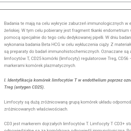
Badania te mają na celu wykrycie zaburzeń immunologicznych w
żeńskiej. W tym celu pobierany jest fragment tkanki endometrium 
pomocą specjalnie do tego celu dedykowanej pipelli. W dniu badan
wykonania badania Beta HCG w celu wykluczenia ciąży. Z materia
są preparaty do badań immunohistochemicznych. Oznaczane są a
limfocytów T, CD25 komórki (limfocyty) regulatorowe Treg, CD56 
markerami komórek plazmatycznych.
I. Identyfikacja komórek limfocytów T w endothelium poprzez o
Treg (antygen CD25)
.
Limfocyty są dużą zróżnicowaną grupą komórek układu odporności
zróżnicowanych właściwościach.
CD3 jest markerem dojrzałych limfocytów T. Limfocyty T CD3+ st
odpowiedzialne są za komórkową odpowiedź immunologiczną, Po