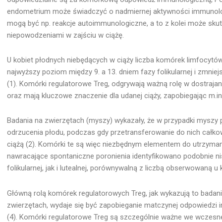
endometrium może świadczyć o nadmiernej aktywności immunolog
mogą być np. reakcje autoimmunologiczne, a to z kolei może sk
niepowodzeniami w zajściu w ciążę.
U kobiet płodnych niebędących w ciąży liczba komórek limfocytó
najwyższy poziom między 9. a 13. dniem fazy folikularnej i zmniej
(1). Komórki regulatorowe Treg, odgrywają ważną rolę w dostraja
oraz mają kluczowe znaczenie dla udanej ciąży, zapobiegając m.
Badania na zwierzętach (myszy) wykazały, że w przypadki mysz
odrzucenia płodu, podczas gdy przetransferowanie do nich całkow
ciążą (2). Komórki te są więc niezbędnym elementem do utrzymania
nawracające spontaniczne poronienia identyfikowano podobnie ni
folikularnej, jak i lutealnej, porównywalną z liczbą obserwowaną u
Główną rolą komórek regulatorowych Treg, jak wykazują to badan
zwierzętach, wydaje się być zapobieganie matczynej odpowiedzi i
(4). Komórki regulatorowe Treg są szczególnie ważne we wczesnej