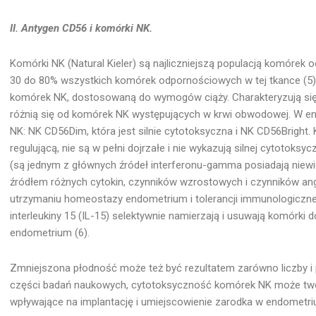
II. Antygen CD56 i komórki NK.
Komórki NK (Natural Kieler) są najliczniejszą populacją komóre
30 do 80% wszystkich komórek odpornościowych w tej tkance (5)
komórek NK, dostosowaną do wymogów ciąży. Charakteryzują si
różnią się od komórek NK występujących w krwi obwodowej. W en
NK: NK CD56Dim, która jest silnie cytotoksyczna i NK CD56Bright. 
regulującą, nie są w pełni dojrzałe i nie wykazują silnej cytotoksy
(są jednym z głównych źródeł interferonu-gamma posiadają niew
źródłem różnych cytokin, czynników wzrostowych i czynników an
utrzymaniu homeostazy endometrium i tolerancji immunologicz
interleukiny 15 (IL-15) selektywnie namierzają i usuwają komórki
endometrium (6).
Zmniejszona płodność może też być rezultatem zarówno liczby i 
części badań naukowych, cytotoksyczność komórek NK może tw
wpływające na implantację i umiejscowienie zarodka w endometri