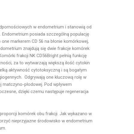
k odpornościowych w endometrium i stanowią od
. Endometrium posiada szczególną populację
ę one markerem CD 56 na błonie komórkowej,
dometrium znajdują się dwie frakcje komórek
Komórki frakcji NK CD56Bright pełnią funkcję
czności, za to wytwarzają większą ilość cytokin
ielką aktywność cytotoksyczną i są bogatym
giogennych. Odgrywają one kluczową rolę w
nej matczyno-płodowej. Pod wpływem
 doczesne, dzięki czemu następuje regeneracja
proporcji komórek obu frakcji. Jak wykazano w
orzyć nieprzyjazne środowisko w endometrium
um.