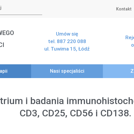
Kontakt
WEGO
Umów się
Rej
tel. 887 220 088
CI
o
ul. Tuwima 15, Łódź
apii
Nasi specjaliści
Z
trium i badania immunohistoc
CD3, CD25, CD56 i CD138.