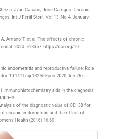
Ghezzi, Jvan Casarin, Jose Carugno. Chronic
es. Int J Fertil Steril, Vol 13, No 4, January-
, Amano T, et al. The effects of chronic
nol. 2020: e13357. https://doi.org/10.
onic endometritis and reproductive failure: Role
doi: 10.1111/aji.13255.Epub 2020 Jun 26.s
n-1 immunohistochemistry aids in the diagnosis
:1000–3.
nalysis of the diagnostic value of CD138 for
 of chronic endometritis and the effect of
omen’s Health (2016) 16:60