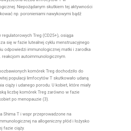
icznej. Niepożądanym skutkiem tej aktywności
utkować np. poronieniami nawykowymi bądź
w regulatorowych Treg (CD25+), osiąga
sza się w fazie lutealnej cyklu menstruacyjnego
niu odpowiedzi immunologicznej matki i zarodka
in. reakcjom autoimmunologicznym.
y pozbawionych komórek Treg dochodziło do
itej populacji limfocytów T skutkowało udaną
 ciąży i udanego porodu. U kobiet, które miały
ską liczbę komórek Treg zarówno w fazie
 kobiet po menopauzie (3).
ia Shima T i wspr przeprowadzone na
mmunologicznej na allogeniczny płód i łożysko
 fazie ciąży.