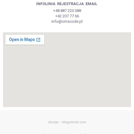
INFOLINIA
REJESTRACJA
EMAIL
+48 887 220 088
+42 207 77 66
info@cmscode.pl
design - letsgobold.com