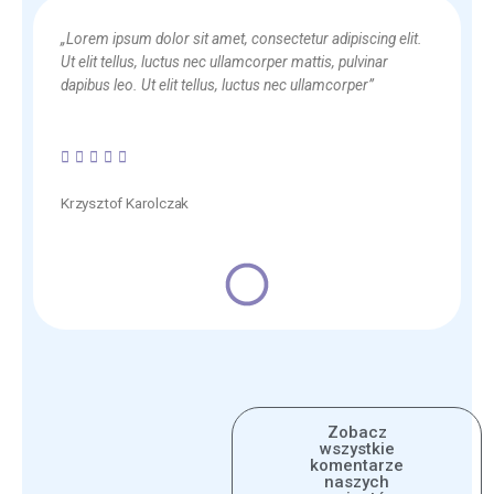
„Lorem ipsum dolor sit amet, consectetur adipiscing elit.
Ut elit tellus, luctus nec ullamcorper mattis, pulvinar
dapibus leo. Ut elit tellus, luctus nec ullamcorper”
5/5





Krzysztof Karolczak
Zobacz
wszystkie
komentarze
naszych