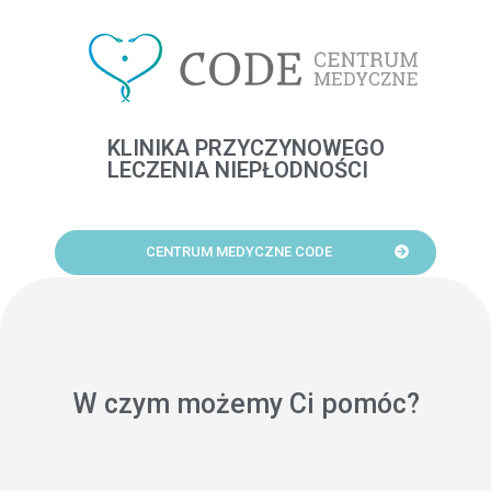
Skip
to
content
KLINIKA PRZYCZYNOWEGO
LECZENIA NIEPŁODNOŚCI
CENTRUM MEDYCZNE CODE
INSTYTUT GENOMIKI I MEDYCYNY
MOLEKULARNEJ
Menu
W czym możemy Ci pomóc?