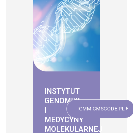
INSTYTUT
GENOMIKI
IGMM.CMSCODE.PL
I
MEDYCYNY
MOLEKULARNEJ