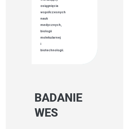
osiągnięcia
współczesnych
nauk
medycznych,
biologii
molekularnej
i
biotechnologii.
BADANIE
WES