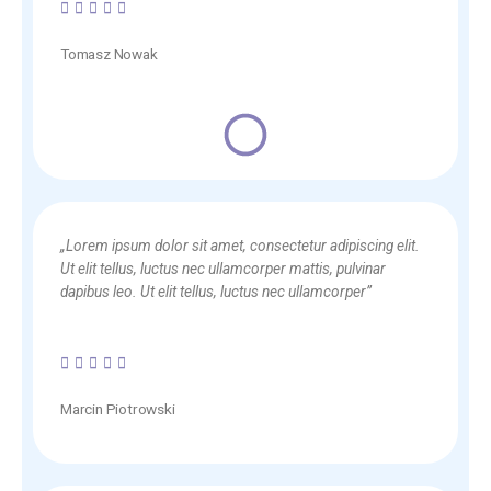
5/5





Tomasz Nowak
„Lorem ipsum dolor sit amet, consectetur adipiscing elit.
Ut elit tellus, luctus nec ullamcorper mattis, pulvinar
dapibus leo. Ut elit tellus, luctus nec ullamcorper”
5/5





Marcin Piotrowski