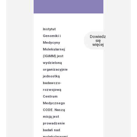
Instytut
Genomiki i
Dowiedz
się
Medycyny
więcej
Molekularnej
(IGiMM) jest
wydzieloną
organizacyjnie
jednostką
badawczo-
rozwojową
Centrum
Medycznego
CODE. Naszą
misją jest
prowadzenie
badań nad
molekularnymi