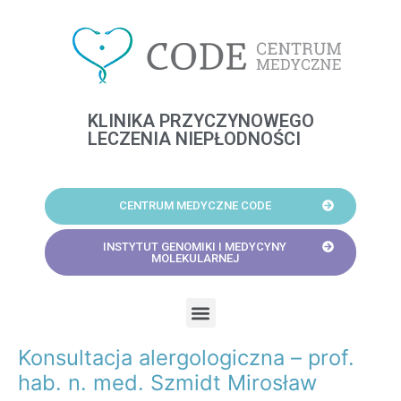
Skip
to
content
KLINIKA PRZYCZYNOWEGO
LECZENIA NIEPŁODNOŚCI
CENTRUM MEDYCZNE CODE
INSTYTUT GENOMIKI I MEDYCYNY
MOLEKULARNEJ
Menu
Konsultacja alergologiczna – prof.
Post
navigation
hab. n. med. Szmidt Mirosław