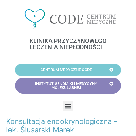
Skip
to
content
KLINIKA PRZYCZYNOWEGO
LECZENIA NIEPŁODNOŚCI
CENTRUM MEDYCZNE CODE
INSTYTUT GENOMIKI I MEDYCYNY
MOLEKULARNEJ
Menu
Konsultacja endokrynologiczna –
Post
navigation
lek. Ślusarski Marek