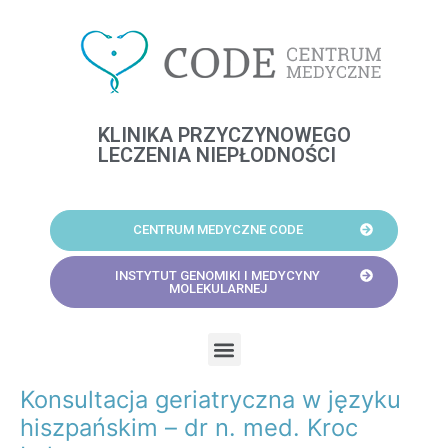
Skip
to
content
KLINIKA PRZYCZYNOWEGO
LECZENIA NIEPŁODNOŚCI
CENTRUM MEDYCZNE CODE
INSTYTUT GENOMIKI I MEDYCYNY
MOLEKULARNEJ
Menu
Konsultacja geriatryczna w języku
Post
navigation
hiszpańskim – dr n. med. Kroc