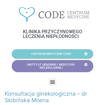
Skip
to
content
KLINIKA PRZYCZYNOWEGO
LECZENIA NIEPŁODNOŚCI
CENTRUM MEDYCZNE CODE
INSTYTUT GENOMIKI I MEDYCYNY
MOLEKULARNEJ
Menu
Konsultacja ginekologiczna – dr
Post
navigation
Skibińska Milena