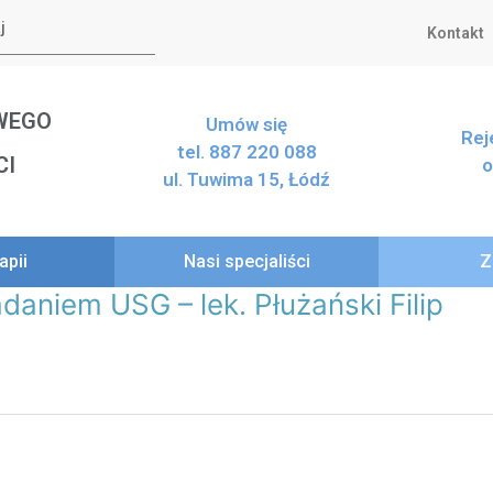
Kontakt
WEGO
Umów się
Rej
tel. 887 220 088
CI
o
ul. Tuwima 15, Łódź
apii
Nasi specjaliści
Z
daniem USG – lek. Płużański Filip