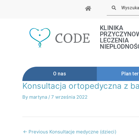
Skip
Szukaj
to
content
KLINIKA
PRZYCZYNO
LECZENIA
NIEPŁODNOŚ
O nas
Plan ter
Konsultacja ortopedyczna z ba
Post
navigation
By
martyna
/
7 września 2022
←
Previous Konsultacje medyczne (dzieci)