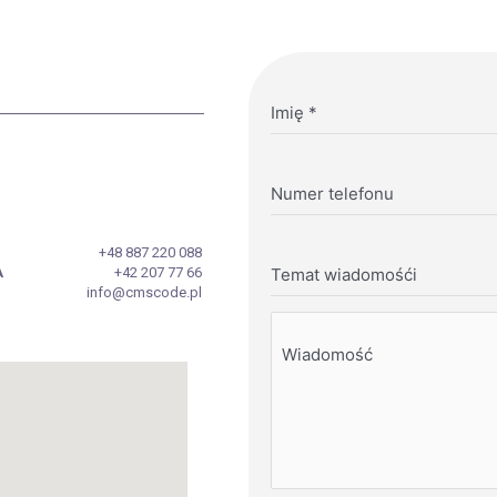
Imię
*
Numer telefonu
+48 887 220 088
A
+42 207 77 66
Temat wiadomośći
info@cmscode.pl
Wiadomość