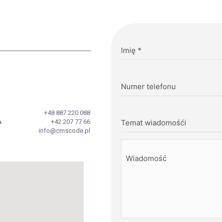
Imię
*
Numer telefonu
+48 887 220 088
A
+42 207 77 66
Temat wiadomośći
info@cmscode.pl
Wiadomość