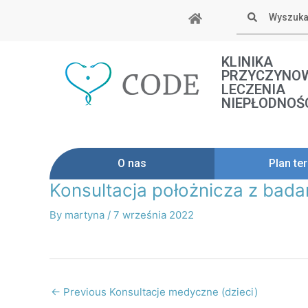
Skip
Szukaj
to
content
KLINIKA
PRZYCZYNO
LECZENIA
NIEPŁODNOŚ
O nas
Plan ter
Konsultacja położnicza z bada
Post
navigation
By
martyna
/
7 września 2022
←
Previous Konsultacje medyczne (dzieci)