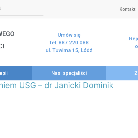
Kontakt
WEGO
Umów się
Rej
tel. 887 220 088
CI
o
ul. Tuwima 15, Łódź
apii
Nasi specjaliści
Z
niem USG – dr Janicki Dominik