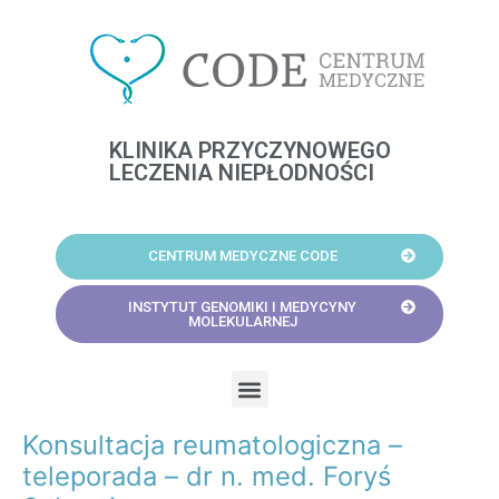
Skip
to
content
KLINIKA PRZYCZYNOWEGO
LECZENIA NIEPŁODNOŚCI
CENTRUM MEDYCZNE CODE
INSTYTUT GENOMIKI I MEDYCYNY
MOLEKULARNEJ
Menu
Konsultacja reumatologiczna –
Post
navigation
teleporada – dr n. med. Foryś