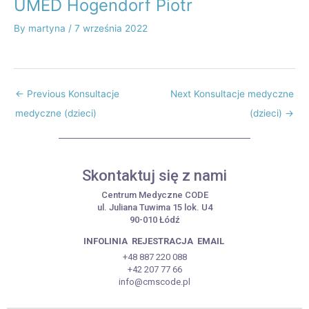
UMED Hogendorf Piotr
By
martyna
/
7 września 2022
←
Previous Konsultacje
Next Konsultacje medyczne
medyczne (dzieci)
(dzieci)
→
Skontaktuj się z nami
Centrum Medyczne CODE
ul. Juliana Tuwima 15 lok. U4
90-010 Łódź
INFOLINIA
REJESTRACJA
EMAIL
+48 887 220 088
+42 207 77 66
info@cmscode.pl