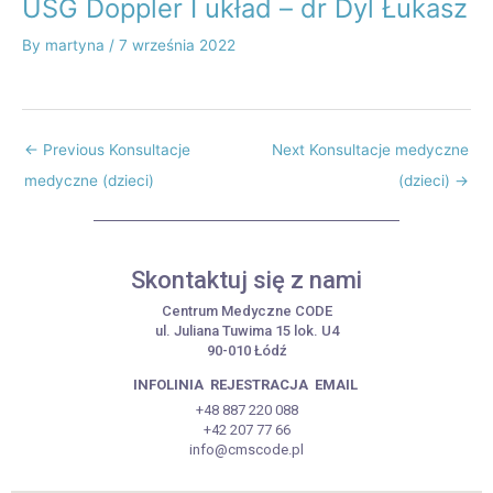
USG Doppler I układ – dr Dyl Łukasz
By
martyna
/
7 września 2022
←
Previous Konsultacje
Next Konsultacje medyczne
medyczne (dzieci)
(dzieci)
→
Skontaktuj się z nami
Centrum Medyczne CODE
ul. Juliana Tuwima 15 lok. U4
90-010 Łódź
INFOLINIA
REJESTRACJA
EMAIL
+48 887 220 088
+42 207 77 66
info@cmscode.pl