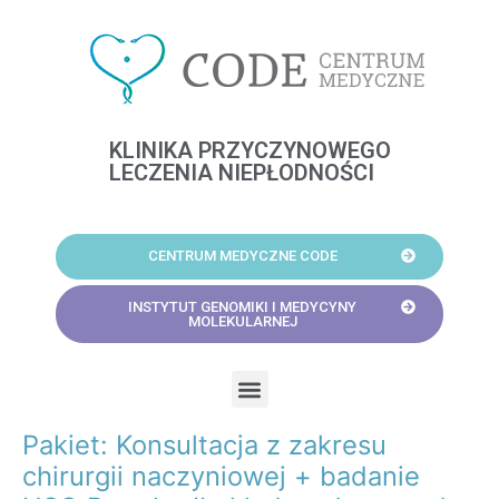
Skip
to
content
KLINIKA PRZYCZYNOWEGO
LECZENIA NIEPŁODNOŚCI
CENTRUM MEDYCZNE CODE
INSTYTUT GENOMIKI I MEDYCYNY
MOLEKULARNEJ
Menu
Pakiet: Konsultacja z zakresu
Post
navigation
chirurgii naczyniowej + badanie