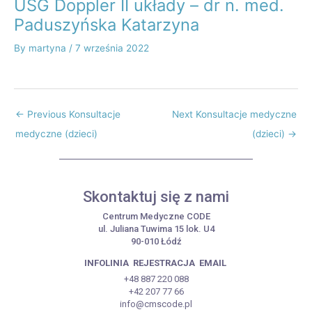
USG Doppler II układy – dr n. med.
Paduszyńska Katarzyna
By
martyna
/
7 września 2022
←
Previous Konsultacje
Next Konsultacje medyczne
medyczne (dzieci)
(dzieci)
→
Skontaktuj się z nami
Centrum Medyczne CODE
ul. Juliana Tuwima 15 lok. U4
90-010 Łódź
INFOLINIA
REJESTRACJA
EMAIL
+48 887 220 088
+42 207 77 66
info@cmscode.pl