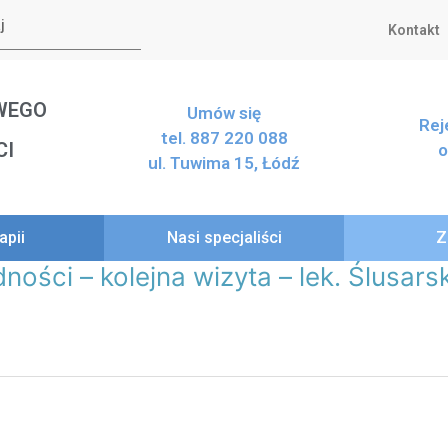
Kontakt
WEGO
Umów się
Rej
tel. 887 220 088
CI
o
ul. Tuwima 15, Łódź
apii
Nasi specjaliści
Z
ości – kolejna wizyta – lek. Ślusars