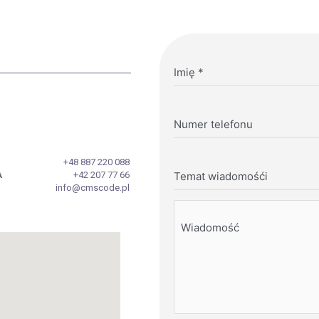
Imię
*
Numer telefonu
+48 887 220 088
A
+42 207 77 66
Temat wiadomośći
info@cmscode.pl
Wiadomość