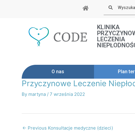
Skip
Szukaj
to
content
KLINIKA
PRZYCZYNO
LECZENIA
NIEPŁODNOŚ
O nas
Plan ter
Przyczynowe Leczenie Niepłodn
Post
navigation
By
martyna
/
7 września 2022
←
Previous Konsultacje medyczne (dzieci)