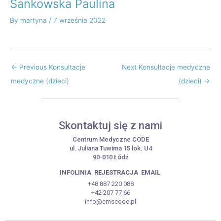
Sankowska Paulina
By
martyna
/
7 września 2022
←
Previous Konsultacje
Next Konsultacje medyczne
medyczne (dzieci)
(dzieci)
→
Skontaktuj się z nami
Centrum Medyczne CODE
ul. Juliana Tuwima 15 lok. U4
90-010 Łódź
INFOLINIA
REJESTRACJA
EMAIL
+48 887 220 088
+42 207 77 66
info@cmscode.pl