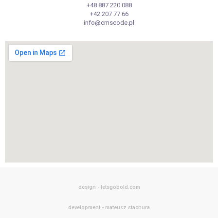
+48 887 220 088
+42 207 77 66
info@cmscode.pl
design - letsgobold.com
development - mateusz stachura