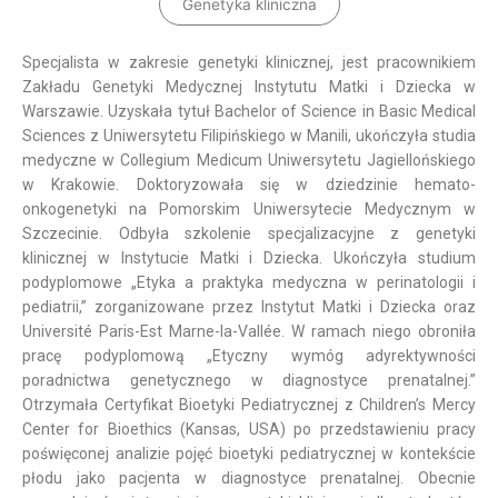
Genetyka kliniczna
Specjalista w zakresie genetyki klinicznej, jest pracownikiem
Zakładu Genetyki Medycznej Instytutu Matki i Dziecka w
Warszawie. Uzyskała tytuł Bachelor of Science in Basic Medical
Sciences z Uniwersytetu Filipińskiego w Manili, ukończyła studia
medyczne w Collegium Medicum Uniwersytetu Jagiellońskiego
w Krakowie. Doktoryzowała się w dziedzinie hemato-
onkogenetyki na Pomorskim Uniwersytecie Medycznym w
Szczecinie. Odbyła szkolenie specjalizacyjne z genetyki
klinicznej w Instytucie Matki i Dziecka. Ukończyła studium
podyplomowe „Etyka a praktyka medyczna w perinatologii i
pediatrii,” zorganizowane przez Instytut Matki i Dziecka oraz
Université Paris-Est Marne-la-Vallée. W ramach niego obroniła
pracę podyplomową „Etyczny wymóg adyrektywności
poradnictwa genetycznego w diagnostyce prenatalnej.”
Otrzymała Certyfikat Bioetyki Pediatrycznej z Children’s Mercy
Center for Bioethics (Kansas, USA) po przedstawieniu pracy
poświęconej analizie pojęć bioetyki pediatrycznej w kontekście
płodu jako pacjenta w diagnostyce prenatalnej. Obecnie