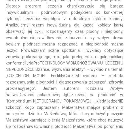
Dlatego program leczenia charakteryzuje się bardzo
indywidualnym i podmiotowym podejściem do konkretnej
sytuacji. Leczenie współgra z naturalnym cyklem kobiety.
Analizujemy razem indywidualną dla każdej kobiety kartę
obserwacji jej cykli, rozpoznajemy czas płodny i niepłodny,
ewentualne nieprawidłowości, zaburzenia czy wpływ stresu
bowiem płodność można rozpoznać, a niepłodność można
leczyć. Prowadziłam liczne spotkania i wykłady dotyczące
zdrowia prokreacyjnego, m.in. jako prelegent na ogólnopolskiej
konferencji „NaProTECHNOLOGY W DIAGNOZOWANIU I LECZENIU
NIEPŁODNOŚCI. Szanse, wyzwania efekty” – wykład na temat:
„CREIGHTON MODEL FertilityCareTM system — metoda
rozpoznawania płodności i diagnozowania zaburzeń zdrowia
prokreacyjnego”. Jestem autorem rozdziału „Wpływ
nadwrażliwości pokarmowej IgG-zależnej na płodność” w
“Kompendium NIETOLERANCJI POKARMOWEJ … kiedy jedzeNIE
szkodzi”. Kogo zapraszam? Małżeństwa mające problem z
poczęciem dziecka Małżeństwa, które chcą odłożyć poczęcie
Małżeństwa karmiące piersią Małżeństwa, które chcą nauczyć
się rozpoznawać własną płodność Małżeństwa po poronieniu