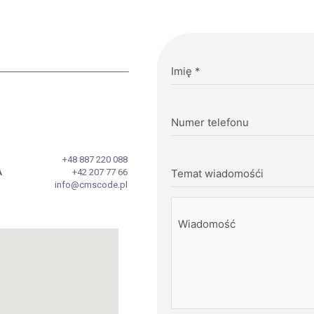
Imię
*
Numer telefonu
+48 887 220 088
A
+42 207 77 66
Temat wiadomośći
info@cmscode.pl
Wiadomość