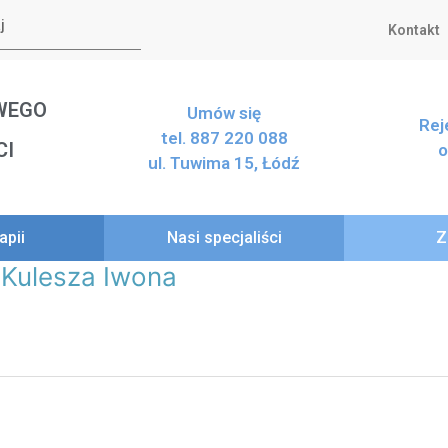
Kontakt
WEGO
Umów się
Rej
tel. 887 220 088
CI
o
ul. Tuwima 15, Łódź
apii
Nasi specjaliści
Z
 Kulesza Iwona