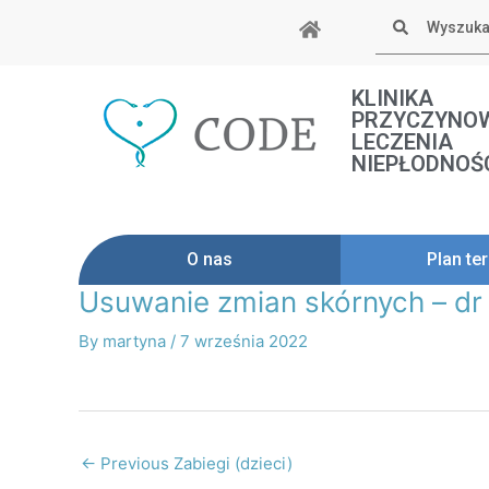
Skip
Szukaj
to
content
KLINIKA
PRZYCZYNO
LECZENIA
NIEPŁODNOŚ
O nas
Plan ter
Usuwanie zmian skórnych – dr
Post
navigation
By
martyna
/
7 września 2022
←
Previous Zabiegi (dzieci)