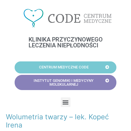
Skip
to
content
KLINIKA PRZYCZYNOWEGO
LECZENIA NIEPŁODNOŚCI
CENTRUM MEDYCZNE CODE
INSTYTUT GENOMIKI I MEDYCYNY
MOLEKULARNEJ
Menu
Wolumetria twarzy – lek. Kopeć
Post
navigation
Irena