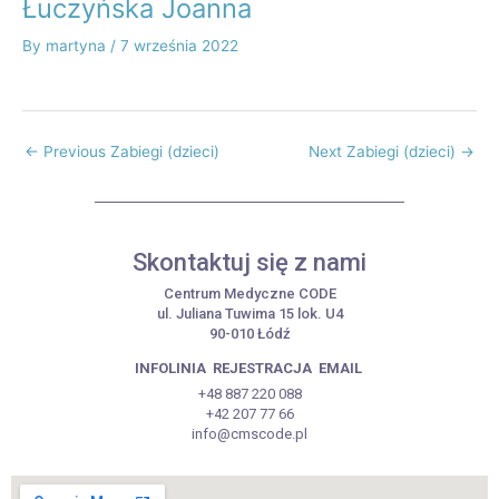
Łuczyńska Joanna
By
martyna
/
7 września 2022
←
Previous Zabiegi (dzieci)
Next Zabiegi (dzieci)
→
Skontaktuj się z nami
Centrum Medyczne CODE
ul. Juliana Tuwima 15 lok. U4
90-010 Łódź
INFOLINIA
REJESTRACJA
EMAIL
+48 887 220 088
+42 207 77 66
info@cmscode.pl