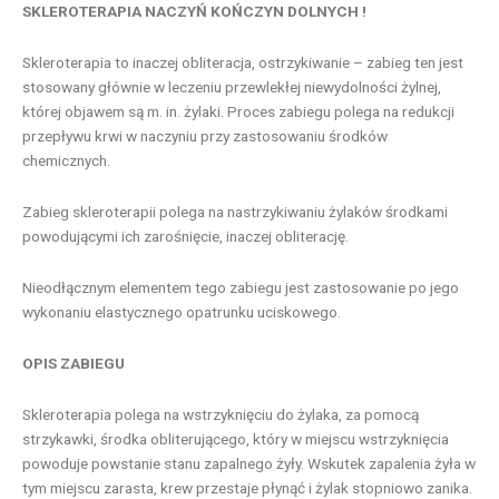
SKLEROTERAPIA NACZYŃ KOŃCZYN DOLNYCH !
Skleroterapia to inaczej obliteracja, ostrzykiwanie – zabieg ten jest
stosowany głównie w leczeniu przewlekłej niewydolności żylnej,
której objawem są m. in. żylaki. Proces zabiegu polega na redukcji
przepływu krwi w naczyniu przy zastosowaniu środków
chemicznych.
Zabieg skleroterapii polega na nastrzykiwaniu żylaków środkami
powodującymi ich zarośnięcie, inaczej obliterację.
Nieodłącznym elementem tego zabiegu jest zastosowanie po jego
wykonaniu elastycznego opatrunku uciskowego.
OPIS ZABIEGU
Skleroterapia polega na wstrzyknięciu do żylaka, za pomocą
strzykawki, środka obliterującego, który w miejscu wstrzyknięcia
powoduje powstanie stanu zapalnego żyły. Wskutek zapalenia żyła w
tym miejscu zarasta, krew przestaje płynąć i żylak stopniowo zanika.