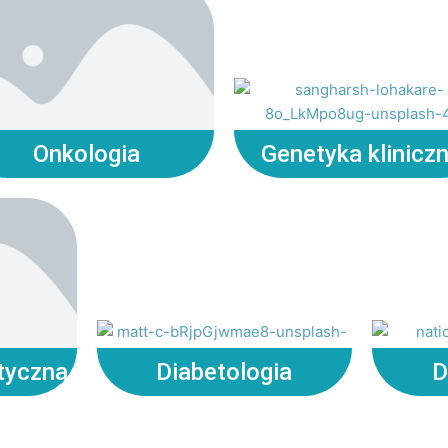
Onkologia
Genetyka klinicz
tyczna
Diabetologia
D