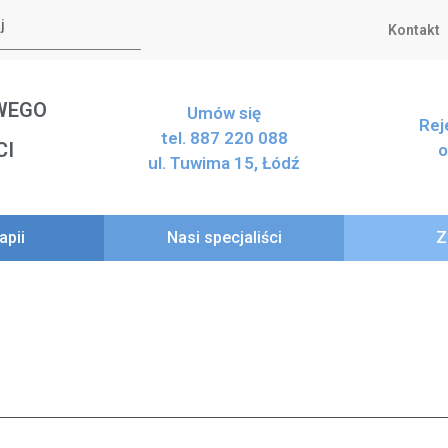
Kontakt
WEGO
Umów się
Rej
tel. 887 220 088
CI
o
ul. Tuwima 15, Łódź
apii
Nasi specjaliści
Z