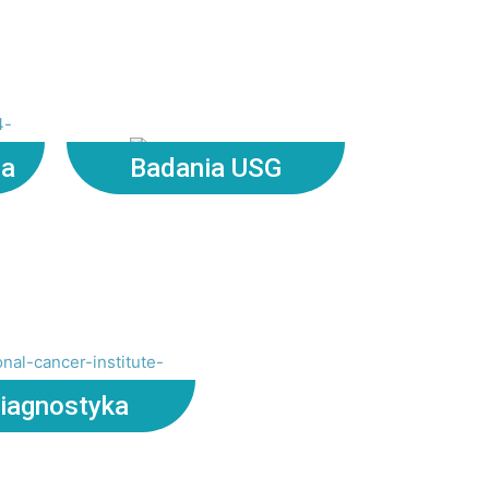
na
Badania USG
iagnostyka