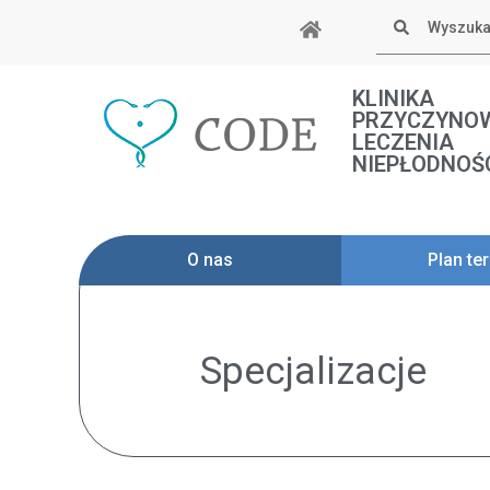
Skip
Szukaj
to
content
KLINIKA
PRZYCZYNO
LECZENIA
NIEPŁODNOŚ
O nas
Plan ter
Specjalizacje