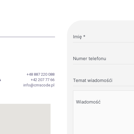
Imię
*
Numer telefonu
+48 887 220 088
A
+42 207 77 66
Temat wiadomośći
info@cmscode.pl
Wiadomość