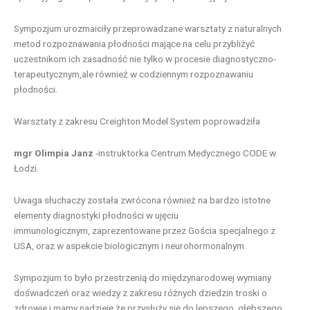
Sympozjum urozmaiciły przeprowadzane warsztaty z naturalnych
metod rozpoznawania płodności mające na celu przybliżyć
uczestnikom ich zasadność nie tylko w procesie diagnostyczno-
terapeutycznym,ale również w codziennym rozpoznawaniu
płodności.
Warsztaty z zakresu Creighton Model System poprowadziła
mgr Olimpia Janz
-instruktorka Centrum Medycznego CODE w
Łodzi.
Uwaga słuchaczy została zwrócona również na bardzo istotne
elementy diagnostyki płodności w ujęciu
immunologicznym, zaprezentowane przez Gościa specjalnego z
USA, oraz w aspekcie biologicznym i neurohormonalnym.
Sympozjum to było przestrzenią do międzynarodowej wymiany
doświadczeń oraz wiedzy z zakresu różnych dziedzin troski o
zdrowie i mamy nadzieję,że przysłuży się do lepszego, głębszego