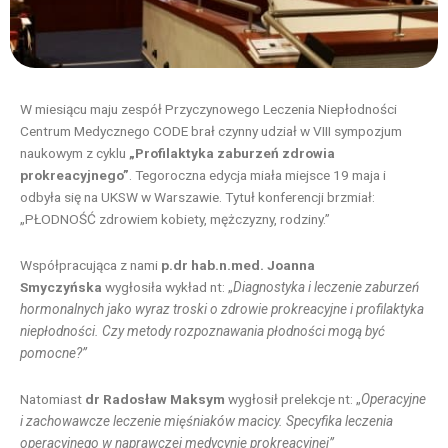
W miesiącu maju zespół Przyczynowego Leczenia Niepłodności
Centrum Medycznego CODE brał czynny udział w VIII sympozjum
naukowym z cyklu
„Profilaktyka zaburzeń zdrowia
prokreacyjnego”
. Tegoroczna edycja miała miejsce 19 maja i
odbyła się na UKSW w Warszawie. Tytuł konferencji brzmiał:
„PŁODNOŚĆ zdrowiem kobiety, mężczyzny, rodziny.”
Współpracująca z nami
p.dr hab.n.med. Joanna
Smyczyńska
wygłosiła wykład nt: „
Diagnostyka i leczenie zaburzeń
hormonalnych jako wyraz troski o zdrowie prokreacyjne i profilaktyka
niepłodności. Czy metody rozpoznawania płodności mogą być
pomocne?”
Natomiast
dr Radosław Maksym
wygłosił prelekcje nt: „
Operacyjne
i zachowawcze leczenie mięśniaków macicy. Specyfika leczenia
operacyjnego w naprawczej medycynie prokreacyjnej”