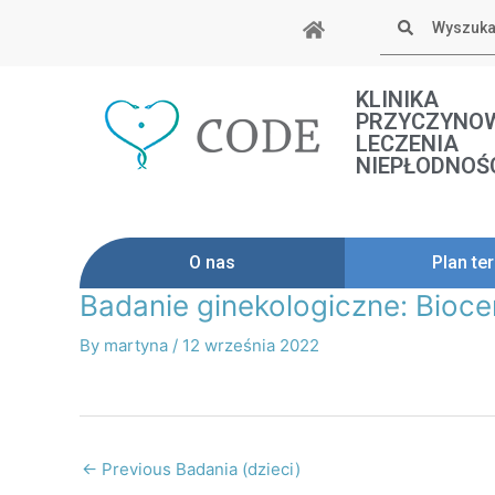
Skip
Szukaj
to
content
KLINIKA
PRZYCZYNO
LECZENIA
NIEPŁODNOŚ
O nas
Plan ter
Badanie ginekologiczne: Bioce
Post
navigation
By
martyna
/
12 września 2022
←
Previous Badania (dzieci)