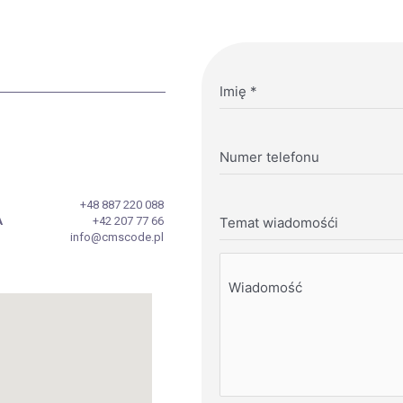
Imię
*
Numer telefonu
+48 887 220 088
A
+42 207 77 66
Temat wiadomośći
info@cmscode.pl
Wiadomość