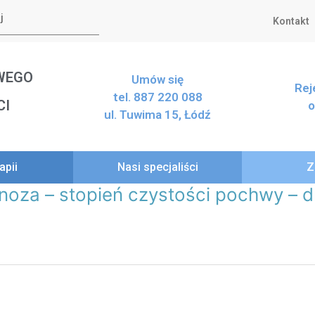
Kontakt
WEGO
Umów się
Rej
tel. 887 220 088
CI
o
ul. Tuwima 15, Łódź
apii
Nasi specjaliści
Z
noza – stopień czystości pochwy – d