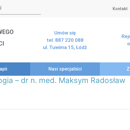
Kontakt
WEGO
Umów się
Rej
tel. 887 220 088
CI
o
ul. Tuwima 15, Łódź
apii
Nasi specjaliści
Z
logia – dr n. med. Maksym Radosław