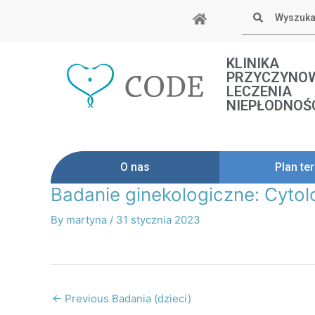
Skip
Szukaj
to
content
KLINIKA
PRZYCZYNO
LECZENIA
NIEPŁODNOŚ
O nas
Plan ter
Badanie ginekologiczne: Cyto
Post
navigation
By
martyna
/
31 stycznia 2023
←
Previous Badania (dzieci)