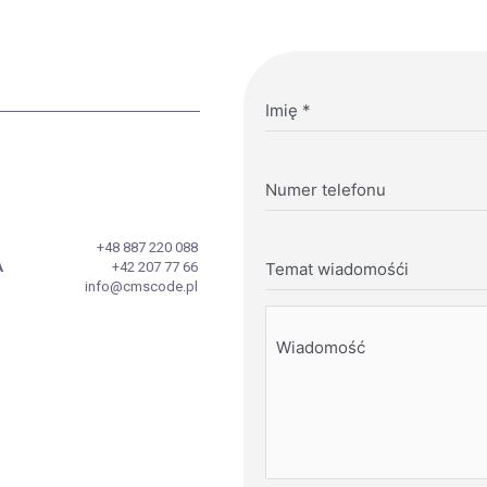
Imię
*
Numer telefonu
+48 887 220 088
A
+42 207 77 66
Temat wiadomośći
info@cmscode.pl
Wiadomość