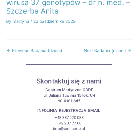
wirusa 37 genotypów – dr n. med. –
Szczerba Anita
By
martyna
/
22 października 2022
←
Previous Badania (dzieci)
Next Badania (dzieci)
→
Skontaktuj się z nami
Centrum Medyczne CODE
ul. Juliana Tuwima 15 lok. U4
90-010 Łódź
INFOLINIA
REJESTRACJA
EMAIL
+48 887 220 088
+42 207 77 66
info@cmscode.pl