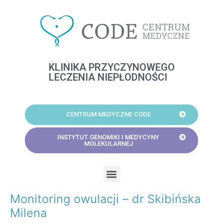
Skip
to
content
KLINIKA PRZYCZYNOWEGO
LECZENIA NIEPŁODNOŚCI
CENTRUM MEDYCZNE CODE
INSTYTUT GENOMIKI I MEDYCYNY
MOLEKULARNEJ
Menu
Monitoring owulacji – dr Skibińska
Post
navigation
Milena