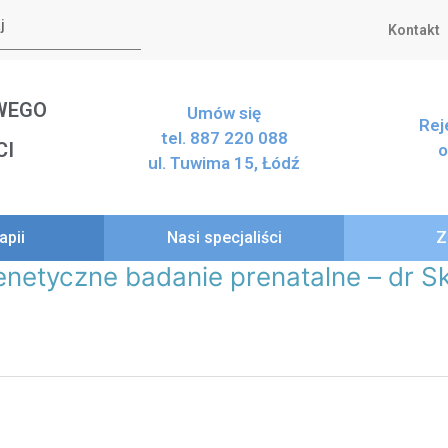
Kontakt
WEGO
Umów się
Rej
tel. 887 220 088
CI
o
ul. Tuwima 15, Łódź
apii
Nasi specjaliści
Z
netyczne badanie prenatalne – dr Sk