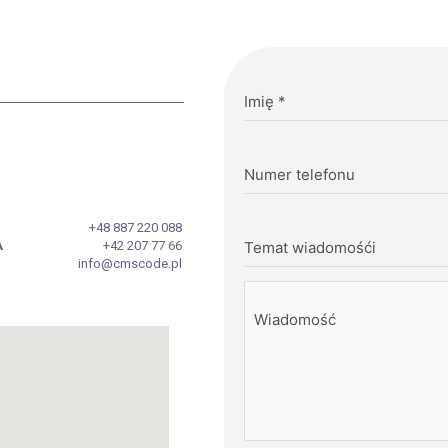
Imię
*
Numer telefonu
+48 887 220 088
A
+42 207 77 66
Temat wiadomośći
info@cmscode.pl
Wiadomość