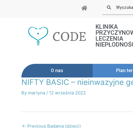
Skip
Szukaj
to
content
KLINIKA
PRZYCZYNO
LECZENIA
NIEPŁODNOŚ
O nas
Plan ter
NIFTY BASIC – nieinwazyjne ge
Post
navigation
By
martyna
/
12 września 2022
←
Previous Badania (dzieci)