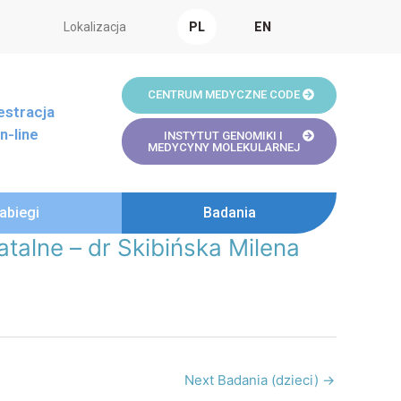
Lokalizacja
PL
EN
CENTRUM MEDYCZNE CODE
estracja
n-line
INSTYTUT GENOMIKI I
MEDYCYNY MOLEKULARNEJ
abiegi
Badania
alne – dr Skibińska Milena
Next Badania (dzieci)
→