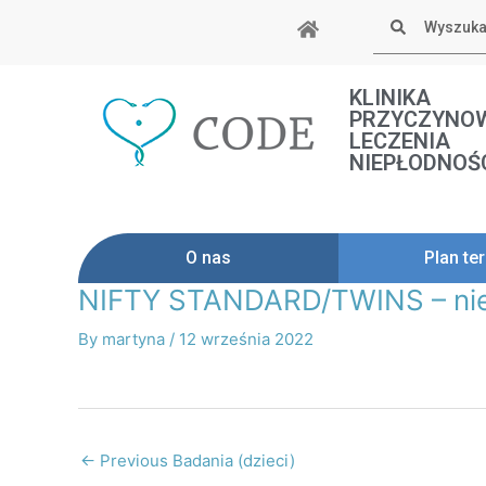
Skip
Szukaj
to
content
KLINIKA
PRZYCZYNO
LECZENIA
NIEPŁODNOŚ
O nas
Plan ter
NIFTY STANDARD/TWINS – niein
Post
navigation
By
martyna
/
12 września 2022
←
Previous Badania (dzieci)