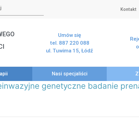
Kontakt
WEGO
Umów się
Rej
tel. 887 220 088
CI
o
ul. Tuwima 15, Łódź
apii
Nasi specjaliści
Z
wazyjne genetyczne badanie prenat