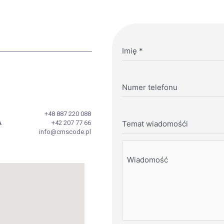
Imię
*
Numer telefonu
+48 887 220 088
A
+42 207 77 66
Temat wiadomośći
info@cmscode.pl
Wiadomość