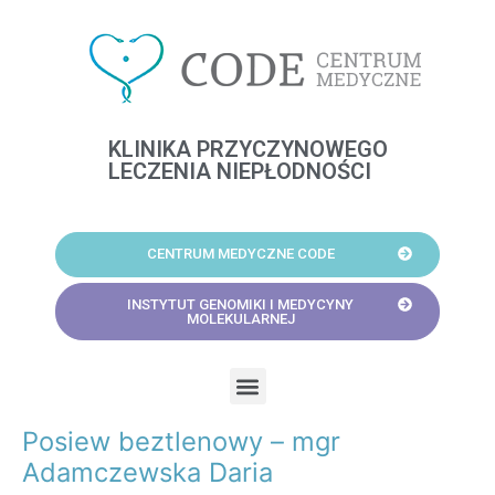
Skip
to
content
KLINIKA PRZYCZYNOWEGO
LECZENIA NIEPŁODNOŚCI
CENTRUM MEDYCZNE CODE
INSTYTUT GENOMIKI I MEDYCYNY
MOLEKULARNEJ
Menu
Posiew beztlenowy – mgr
Post
navigation
Adamczewska Daria