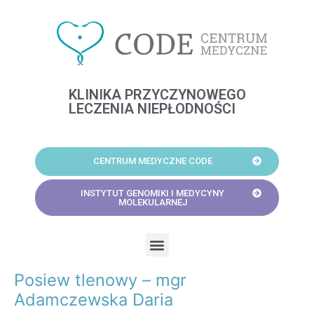
Skip
to
content
KLINIKA PRZYCZYNOWEGO
LECZENIA NIEPŁODNOŚCI
CENTRUM MEDYCZNE CODE
INSTYTUT GENOMIKI I MEDYCYNY
MOLEKULARNEJ
Menu
Posiew tlenowy – mgr
Post
navigation
Adamczewska Daria