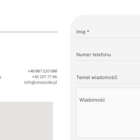
Imię
*
Numer telefonu
+48 887 220 088
A
+42 207 77 66
Temat wiadomośći
info@cmscode.pl
Wiadomość