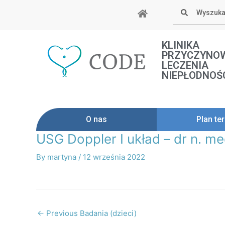
Skip
Szukaj
to
content
KLINIKA
PRZYCZYNO
LECZENIA
NIEPŁODNOŚ
O nas
Plan ter
USG Doppler I układ – dr n. me
Post
navigation
By
martyna
/
12 września 2022
←
Previous Badania (dzieci)