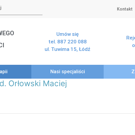
Kontakt
WEGO
Umów się
Rej
tel. 887 220 088
CI
o
ul. Tuwima 15, Łódź
apii
Nasi specjaliści
Z
d. Orłowski Maciej