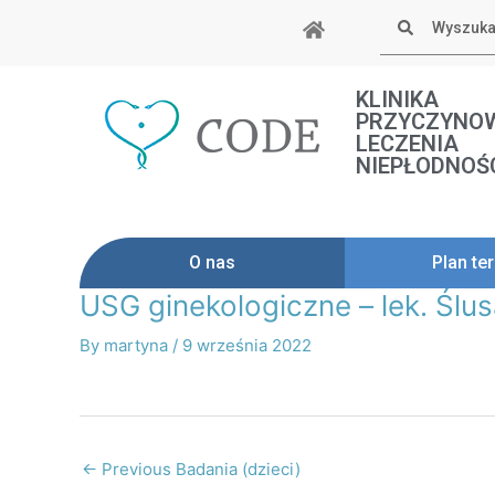
Skip
Szukaj
to
content
KLINIKA
PRZYCZYNO
LECZENIA
NIEPŁODNOŚ
O nas
Plan ter
USG ginekologiczne – lek. Ślu
Post
navigation
By
martyna
/
9 września 2022
←
Previous Badania (dzieci)