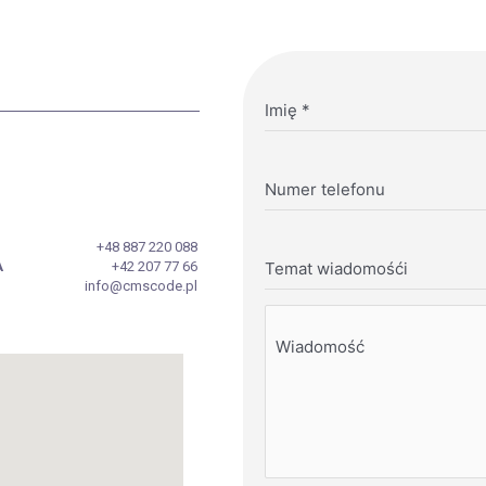
Imię
*
Numer telefonu
+48 887 220 088
A
+42 207 77 66
Temat wiadomośći
info@cmscode.pl
Wiadomość