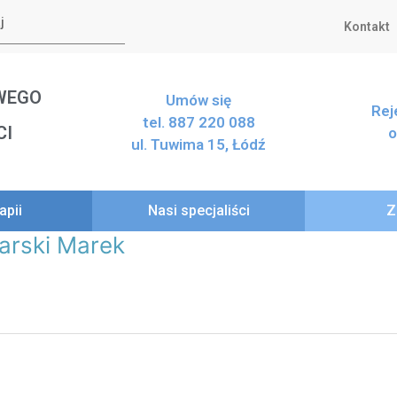
Kontakt
WEGO
Umów się
Rej
tel. 887 220 088
CI
o
ul. Tuwima 15, Łódź
apii
Nasi specjaliści
Z
sarski Marek