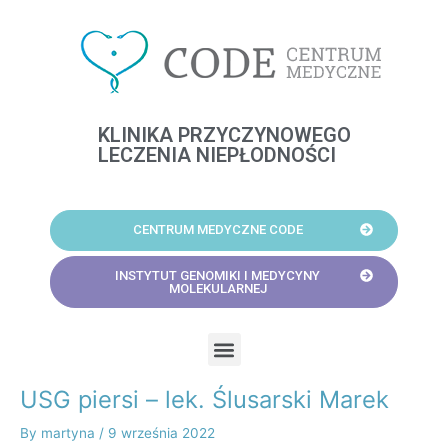
Skip
to
content
KLINIKA PRZYCZYNOWEGO
LECZENIA NIEPŁODNOŚCI
CENTRUM MEDYCZNE CODE
INSTYTUT GENOMIKI I MEDYCYNY
MOLEKULARNEJ
Menu
USG piersi – lek. Ślusarski Marek
Post
navigation
By
martyna
/
9 września 2022