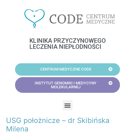
Skip
to
content
KLINIKA PRZYCZYNOWEGO
LECZENIA NIEPŁODNOŚCI
CENTRUM MEDYCZNE CODE
INSTYTUT GENOMIKI I MEDYCYNY
MOLEKULARNEJ
Menu
USG położnicze – dr Skibińska
Post
navigation
Milena