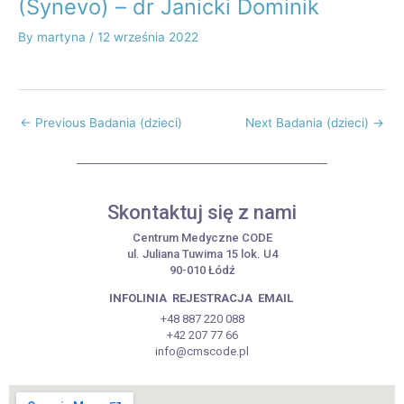
(Synevo) – dr Janicki Dominik
By
martyna
/
12 września 2022
←
Previous Badania (dzieci)
Next Badania (dzieci)
→
Skontaktuj się z nami
Centrum Medyczne CODE
ul. Juliana Tuwima 15 lok. U4
90-010 Łódź
INFOLINIA
REJESTRACJA
EMAIL
+48 887 220 088
+42 207 77 66
info@cmscode.pl