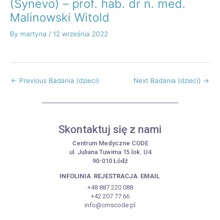
(Synevo) – prof. hab. dr n. med.
Malinowski Witold
By
martyna
/
12 września 2022
←
Previous Badania (dzieci)
Next Badania (dzieci)
→
Skontaktuj się z nami
Centrum Medyczne CODE
ul. Juliana Tuwima 15 lok. U4
90-010 Łódź
INFOLINIA
REJESTRACJA
EMAIL
+48 887 220 088
+42 207 77 66
info@cmscode.pl