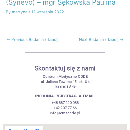
(Synevo) – mgr Sękowska Paulina
By
martyna
/
12 września 2022
←
Previous Badania (dzieci)
Next Badania (dzieci)
→
Skontaktuj się z nami
Centrum Medyczne CODE
ul. Juliana Tuwima 15 lok. U4
90-010 Łódź
INFOLINIA
REJESTRACJA
EMAIL
+48 887 220 088
+42 207 77 66
info@cmscode.pl