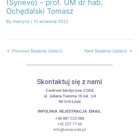
(Synevo) – prof. UM dr hab.
Ochędalski Tomasz
By
martyna
/
12 września 2022
←
Previous Badania (dzieci)
Next Badania (dzieci)
→
Skontaktuj się z nami
Centrum Medyczne CODE
ul. Juliana Tuwima 15 lok. U4
90-010 Łódź
INFOLINIA
REJESTRACJA
EMAIL
+48 887 220 088
+42 207 77 66
info@cmscode.pl