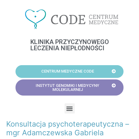
Skip
to
content
KLINIKA PRZYCZYNOWEGO
LECZENIA NIEPŁODNOŚCI
CENTRUM MEDYCZNE CODE
INSTYTUT GENOMIKI I MEDYCYNY
MOLEKULARNEJ
Menu
Konsultacja psychoterapeutyczna –
Post
navigation
mgr Adamczewska Gabriela