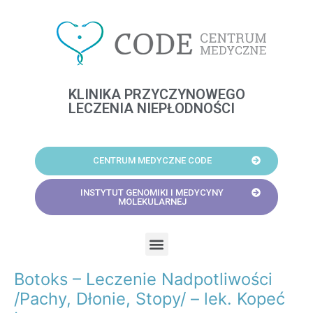
Skip
to
content
KLINIKA PRZYCZYNOWEGO
LECZENIA NIEPŁODNOŚCI
CENTRUM MEDYCZNE CODE
INSTYTUT GENOMIKI I MEDYCYNY
MOLEKULARNEJ
Menu
Botoks – Leczenie Nadpotliwości
Post
navigation
/Pachy, Dłonie, Stopy/ – lek. Kopeć