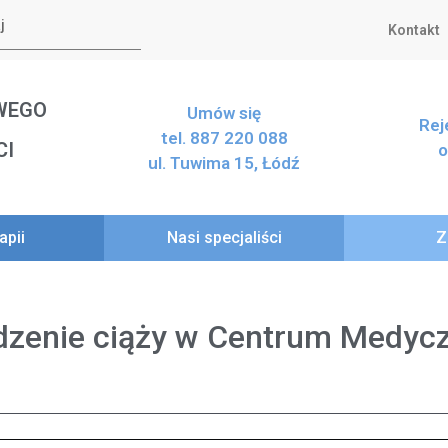
Kontakt
WEGO
Umów się
Rej
tel. 887 220 088
CI
o
ul. Tuwima 15, Łódź
apii
Nasi specjaliści
Z
dzenie ciąży w Centrum Medy