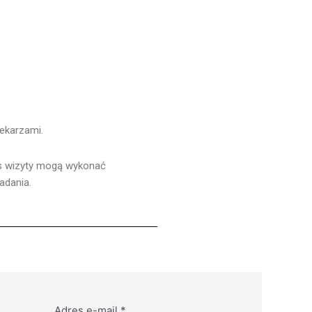
ekarzami.
s wizyty mogą wykonać
adania.
Adres e-mail
*