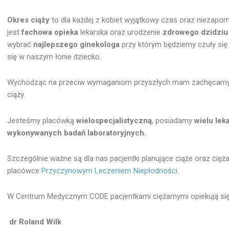
Okres ciąży
to dla każdej z kobiet wyjątkowy czas oraz niezapom
jest
fachowa opieka
lekarska oraz urodzenie
zdrowego dzidziu
wybrać
najlepszego ginekologa
przy którym będziemy czuły si
się w naszym łonie dziecko.
Wychodząc na przeciw wymaganiom przyszłych mam zachęcamy d
ciąży.
Jesteśmy placówką
wielospecjalistyczną
, posiadamy
wielu lek
wykonywanych badań laboratoryjnych.
Szczególnie ważne są dla nas pacjentki planujące ciąże oraz cię
placówce
Przyczynowym Leczeniem Niepłodności.
W Centrum Medycznym CODE pacjentkami ciężarnymi opiekują si
dr Roland Wilk