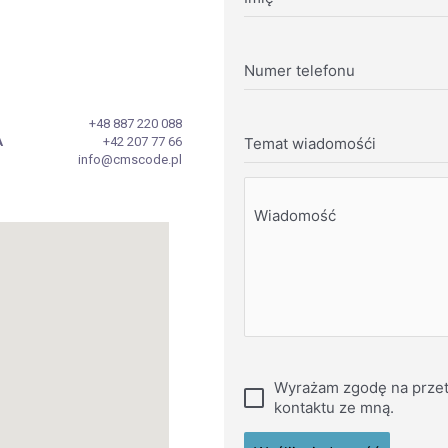
Numer telefonu
+48 887 220 088
A
+42 207 77 66
Temat wiadomośći
info@cmscode.pl
Wiadomość
Wyrażam zgodę na przet
kontaktu ze mną.