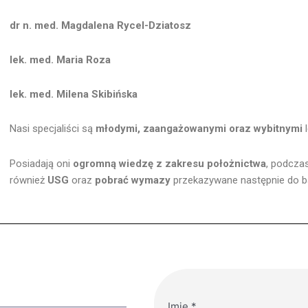
dr n. med. Magdalena Rycel-Dziatosz
lek. med. Maria Roza
lek. med. Milena Skibińska
Nasi specjaliści są
młodymi, zaangażowanymi oraz wybitnymi
l
Posiadają oni
ogromną wiedzę z zakresu położnictwa
, podcza
również
USG
oraz
pobrać wymazy
przekazywane następnie do b
Imię
*