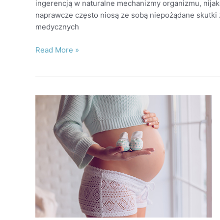
ingerencją w naturalne mechanizmy organizmu, nijak
naprawcze często niosą ze sobą niepożądane skutki z
medycznych
Read More »
Prowadzenie
ciąży
w
Centrum
Medycznym
CODE