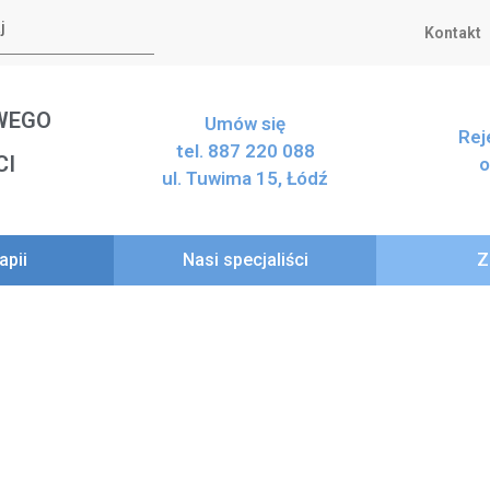
Kontakt
WEGO
Umów się
Rej
tel. 887 220 088
CI
o
ul. Tuwima 15, Łódź
apii
Nasi specjaliści
Z