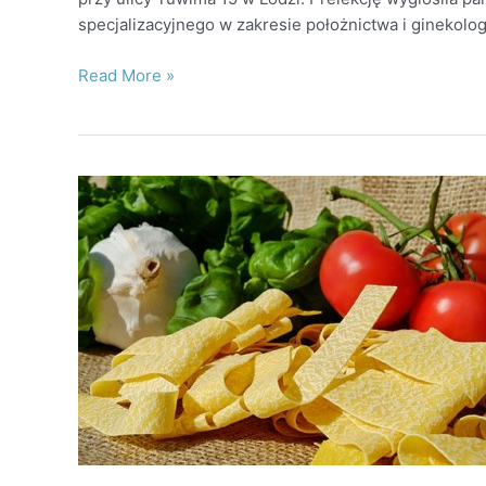
specjalizacyjnego w zakresie położnictwa i ginekolog
Read More »
Spotkanie
pt.
:
„Dieta
a
płodność-
nietolerancje
pokarmowe”