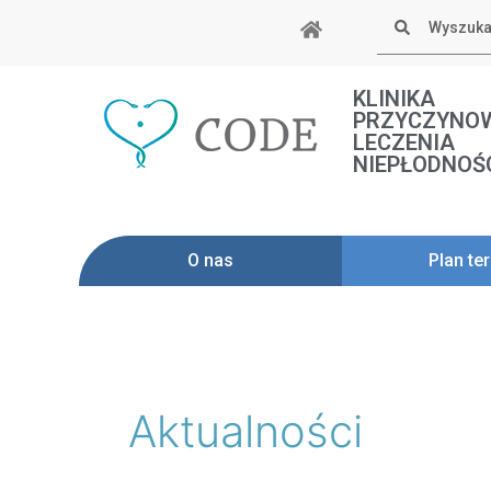
Skip
Szukaj
to
content
KLINIKA
PRZYCZYNO
LECZENIA
NIEPŁODNOŚ
O nas
Plan ter
Post
pagination
Aktualności