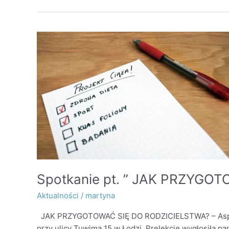
Spotkanie
pt.
”
JAK
PRZYGOTOWAĆ
SIĘ
DO
RODZICIELSTWA?
–
Aspekt
Medyczny”
Spotkanie pt. ” JAK PRZYGO
Aktualności
/
martyna
JAK PRZYGOTOWAĆ SIĘ DO RODZICIELSTWA? – Aspekt 
przy ulicy Tuwima 15 w Łodzi. Prelekcję wygłosiła p