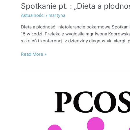
Spotkanie pt. : „Dieta a płod
Aktualności
/
martyna
Dieta a płodność- nietolerancje pokarmowe Spotkani
15 w Łodzi. Prelekcję wygłosiła mgr Iwona Koprowska
szkoleń i konferencji z dziedziny diagnostyki alergi
Read More »
Spotkanie
pt.:
„Daj
szansę
swoim
jajnikom!
PCOS