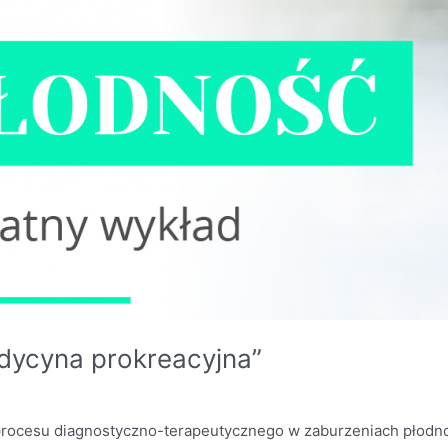
edycyna prokreacyjna”
procesu diagnostyczno-terapeutycznego w zaburzeniach płodno