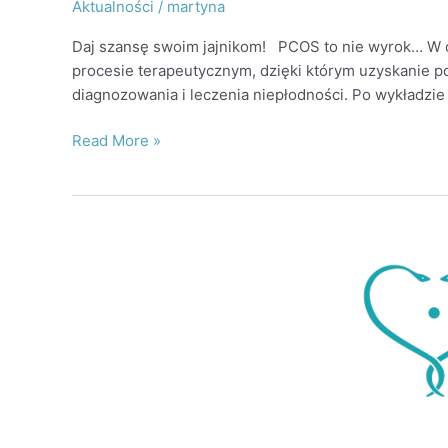
Aktualności
/
martyna
Daj szansę swoim jajnikom! PCOS to nie wyrok… W 
procesie terapeutycznym, dzięki którym uzyskanie poc
diagnozowania i leczenia niepłodności. Po wykładzie
Read More »
Spotkanie
pt.
„Ekologiczna
medycyna
prokreacyjna”