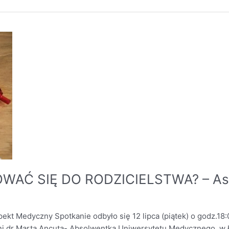
TOWAĆ SIĘ DO RODZICIELSTWA? – As
Medyczny Spotkanie odbyło się 12 lipca (piątek) o godz.18:
ani dr Marta Ancuta- Absolwentka Uniwersytetu Medycznego w Ło