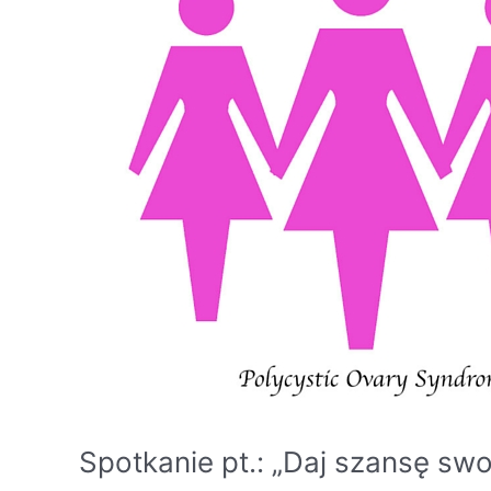
to
nie
wyrok…”
Spotkanie pt.: „Daj szansę sw