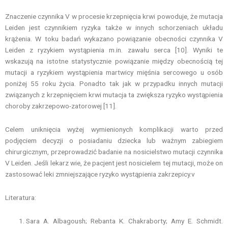
Znaczenie czynnika V w procesie krzepnięcia krwi powoduje, że mutacja
Leiden jest czynnikiem ryzyka także w innych schorzeniach układu
krążenia. W toku badań wykazano powiązanie obecności czynnika V
Leiden z ryzykiem wystąpienia m.in. zawału serca [10]. Wyniki te
wskazują na istotne statystycznie powiązanie między obecnością tej
mutacji a ryzykiem wystąpienia martwicy mięśnia sercowego u osób
poniżej 55 roku życia. Ponadto tak jak w przypadku innych mutacji
związanych z krzepnięciem krwi mutacja ta zwiększa ryzyko wystąpienia
choroby zakrzepowo-zatorowej [11].
Celem uniknięcia wyżej wymienionych komplikacji warto przed
podjęciem decyzji o posiadaniu dziecka lub ważnym zabiegiem
chirurgicznym, przeprowadzić badanie na nosicielstwo mutacji czynnika
V Leiden. Jeśli lekarz wie, że pacjent jest nosicielem tej mutacji, może on
zastosować leki zmniejszające ryzyko wystąpienia zakrzepicy.v
Literatura:
Sara A. Albagoush; Rebanta K. Chakraborty; Amy E. Schmidt.