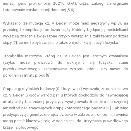
mutacji genu protrombiny 20210 G>A), ciąża, zabiegi chirurgiczne
i stosowanie antykoncepcji doustnej [5,6].
Wykazano, że mutacja cz. V Leiden może mieć negatywny wpływ na
przebieg i komplikacje podczas ciąży. Kobiety będące jej nosicielkami
wykazują znacznie zwiększone ryzyko wystąpienia zakrzepicy podczas
ciąży [7], co może być związane także z dysfunkcją naczyń łożyska.
Trombofilia matczyna, której cz. V Leiden jest istotnym czynnikiem
ryzyka, może prowadzić do odklejenia się łożyska, stanu
przedrzucawkowego, zahamowania wzrostu płodu, czy nawet do
poronienia i utraty płodu [8].
Grupa argentyńskich badaczy (S. Udry i wsp.) wykazała, że nosicielstwo
cz. V Leiden u ojców wśród par, u których dochodziło do nawracającej
utraty ciąży bez znanej przyczyny, występowała 6-cio krotnie częściej
niż wśród par stanowiących grupę kontrolną tego badania [9]. Tak więc
predyspozycje genetyczne ojca dziecka w zakresie trombofilii, również
mogą pełnić kluczową rolę w odniesieniu do utrzymania prawidłowego
krążenia płodowego.