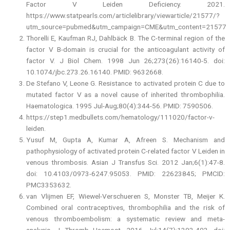
Factor V Leiden Deficiency. 2021.
https://www.statpearls.com/articlelibrary/viewarticle/21577/?
utm_source=pubmed&utm_campaign=CME&utm_content=21577
Thorelli E, Kaufman RJ, Dahlbäck B. The C-terminal region of the
factor V B-domain is crucial for the anticoagulant activity of
factor V. J Biol Chem. 1998 Jun 26;273(26):16140-5. doi:
10.1074/jbc.273.26.16140. PMID: 9632668.
De Stefano V, Leone G. Resistance to activated protein C due to
mutated factor V as a novel cause of inherited thrombophilia.
Haematologica. 1995 Jul-Aug;80(4):344-56. PMID: 7590506.
https://step1.medbullets.com/hematology/111020/factor-v-
leiden.
Yusuf M, Gupta A, Kumar A, Afreen S. Mechanism and
pathophysiology of activated protein C-related factor V Leiden in
venous thrombosis. Asian J Transfus Sci. 2012 Jan;6(1):47-8.
doi: 10.4103/0973-6247.95053. PMID: 22623845; PMCID:
PMC3353632.
van Vlijmen EF, Wiewel-Verschueren S, Monster TB, Meijer K.
Combined oral contraceptives, thrombophilia and the risk of
venous thromboembolism: a systematic review and meta-