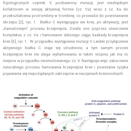
fizjologicznych czynnik V, pozbawiony mutacji, jest niezbędnym
kofaktorem w swojej aktywnej formie (cz. Va) wraz z cz. Xa do
przekształcenia protrombiny w trombinę, co prowadzi do powstawanie
skrzepu [2], ryc. 1. Białko C występujące we krwi, po aktywacji, jest
„hamulcowym” procesu krzepnięcia. Działa ono poprzez utworzenie
kompleksu z cz. Va i hamowanie dalszego ciągu kaskady krzepnięcia
krwi [3], ryc 1. W przypadku wystąpienia mutacji V Leiden przyłączenie
aktywnego białka C staje się utrudnione, a tym samym proces
krzepnięcia krwi nie ulega wyhamowaniu w takim stopniu jak ma to
miejsce w przypadku niezmutowanego cz. V. Następuje więc zaburzenie
naturalnego procesu hamowania krzepnięcia krwi i powstanie ryzyka
pojawiania się niepożądanych zakrzepów w naczyniach krwionośnych.