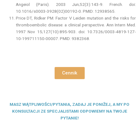
Angeiol (Paris). 2003 Jun;52(3):143-9. French. doi:
10.1016/s0003-3928(02)00192-0. PMID: 12938565.
Price DT, Ridker PM. Factor V Leiden mutation and the risks for
thromboembolic disease: a clinical perspective. Ann Intern Med.
1997 Nov 15;127(10):895-903. doi: 10.7326/0003-4819-127-
10-199711150-00007. PMID: 9382368.
Cennik
MASZ WĄTPLIWOŚCI/PYTANIA, ZADAJ JE PONIŻEJ, A MY PO
KONSULTACJI ZE SPECJALISTAMI ODPOWIEMY NA TWOJE
PYTANIE!