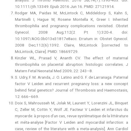
analysis. J Thromb Haemost. 2016 Jul;14(7):1393-403. doi:
10.1111/jth.13349. Epub 2016 Jun 16. PMID: 27121914.
Rodger MA, Paidas M, McLintock C, Middeldorp S, Kahn S,
Martinelli I, Hague W, Rosene Montella K, Greer I. Inherited
thrombophilia and pregnancy complications revisited. Obstet
Gynecol. 2008 Aug;112(2 Pt 1):320-4. doi:
10.1097/AOG.0b013e31817e8acc. Erratum in: Obstet Gynecol.
2008 Dec;112(6):1392. Claire, McLintock [corrected to
McLintock, Claire]. PMID: 18669729.
Kinzler WL, Prasad V, Ananth CV. The effect of maternal
thrombophilia on placental abruption: histologic correlates. J
Matern Fetal Neonatal Med 2009; 22: 243–8.
S. Udry, F. M. Aranda, J. O. Latino and G. F. de Larranaga. Paternal
factor V Leiden and recurrent pregnancy loss: a new concept
behind fetal genetics? Journal of Thrombosis and Haemostasis,
12: 666–669.
Doix S, Mahrousseh M, Jolak M, Laurent Y, Lorenzini JL, Binquet
C, Zeller M, Cottin Y, Wolf JE. Facteur V Leiden et infarctus du
myocarde: à propos d’un cas, revue systématique de la littérature
et méta-analyse [Factor V Leiden and myocardial infarction: a
case, review of the literature with a meta-analysis]. Ann Cardiol