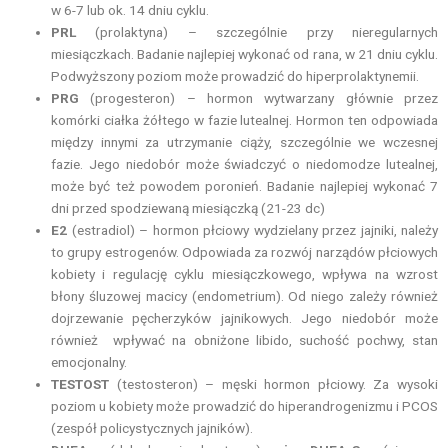
w 6-7 lub ok. 14 dniu cyklu.
PRL
(prolaktyna) – szczególnie przy nieregularnych
miesiączkach. Badanie najlepiej wykonać od rana, w 21 dniu cyklu.
Podwyższony poziom może prowadzić do hiperprolaktynemii.
PRG
(progesteron) – hormon wytwarzany głównie przez
komórki ciałka żółtego w fazie lutealnej. Hormon ten odpowiada
między innymi za utrzymanie ciąży, szczególnie we wczesnej
fazie. Jego niedobór może świadczyć o niedomodze lutealnej,
może być też powodem poronień. Badanie najlepiej wykonać 7
dni przed spodziewaną miesiączką (21-23 dc)
E2
(estradiol) – hormon płciowy wydzielany przez jajniki, należy
to grupy estrogenów. Odpowiada za rozwój narządów płciowych
kobiety i regulację cyklu miesiączkowego, wpływa na wzrost
błony śluzowej macicy (endometrium). Od niego zależy również
dojrzewanie pęcherzyków jajnikowych. Jego niedobór może
również wpływać na obniżone libido, suchość pochwy, stan
emocjonalny.
TESTOST
(testosteron) – męski hormon płciowy. Za wysoki
poziom u kobiety może prowadzić do hiperandrogenizmu i PCOS
(zespół policystycznych jajników).