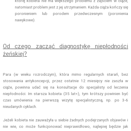
której kobieta nie ma większego problemu z zajściem w ciąże,
natomiast problem jest z jej utrzymaniem. Każda ciąża kończy się
poronieniem lub porodem przedwczesnym (poronienia
nawykowe).
Od czego zacząć diagnostykę niepłodności
żeńskiej?
Para (w wieku rozrodczym), która mimo regularnych starań, bez
stosowania antykoncepcji, przez ostatnie 12 miesięcy nie zaszła w
ciąże, powinna udać się na konsultacje do specjalisty od leczenia
niepłodności. Im starsza kobieta (35 lat<), tym krótszy powinien być
czas umówienia na pierwszą wizytę specjalistyczną, np. po 3-6
nieudanych cyklach.
Jeżeli kobieta nie zauważyła u siebie żadnych podejrzanych objawów i
nie wie, co może funkcjonować nieprawidłowo, najlepiej będzie jak