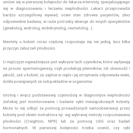
umówi się w pierwszej kolejności do lekarza internisty, specjalizującego
się w diagnozowaniu i leczeniu niepłodności. Lekarz przeprowadzi
bardzo szczegółowy wywiad, oceni stan zdrowia pacjentów, zleci
odpowiednie badania, w razie potrzeby skieruje do innych specjalistów
(ginekolog, androlog, endokrynolog, reumatolog…).
Niestety u kobiet coraz częściej rozpoznaje się nie jedną, lecz kilka
przyczyn zaburzeń płodności.
U mężczyzn najważniejsze jest wykrycie tych czynników, które wpływają
na proces spermatogenezy, czyli produkcję plemników, ich obecność i
jakość, zaś u kobiet, za zajście w ciąże i jej utrzymanie odpowiada wiele,
ściśle powiązanych ze sobą układów w organizmie.
Istotną i wręcz podstawową czynnością w diagnostyce niepłodności
żeńskiej jest monitorowanie i badanie cykli miesiączkowych kobiety.
Może to się odbyć za pomocą prowadzonych samoobserwacji przez
kobietę pod okiem instruktora np. wg wybranej metody rozpoznawania
płodności (Creighton, NPR) lub za pomocą USG oraz badań
hormonalnych. W pierwszej kolejności trzeba ocenić, czy cykl