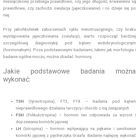
miesiączkowy przebiega
prawidłowo, czy jego długość, krwawienia są
prawidłowe, czy zachodzi owulacja (jajeczkowanie) i co dzieje się po
niej.
Przy jakichkolwiek zaburzeniach cyklu menstruacyjnego, czy braku
występowania jajeczkowania (owulacji), warto rozpocząć bardziej
szczegółową diagnostykę pod kątem endokrynologicznym
(hormonalnym). Poza podstawowymi badaniami, takimi jak morfologia i
badanie ogólne moczu, można zbadać hormony.
Jakie podstawowe badania można
wykonać:
TSH
(tyreotropina), FT3, FT4 – badania pod kątem
nieprawidłowego działania tarczycy i chorób z nią związanych
FSH
(folikulotropina) – hormon ten odpowiada za wzrost i
dojrzewanie komórki jajowej
LH
(lutropina) – hormon wpływający na pękanie i uwolnienie
komórki jajowej z pęcherzyka Graafa. Badanie najlepiej wykonać